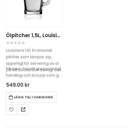
Ölpitcher 1,5L, Louisiana 1-pack
0
out of 5
Louisiana 1,5l. En klassisk
pitcher som lämpar sig
ypperligt för servering av öl
Pitchern har ett greppvänligt
på ett socialt och trevligt sätt.
handtag och bra pip som gör
det enkelt…
549.00
kr
LÄGG TILL I VARUKORG