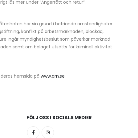
övrigt läs mer under ”Ångerrätt och retur”.
derlåtenheten har sin grund i befriande omständigheter
stiftning, konflikt på arbetsmarknaden, blockad,
ajeure ingår myndighetsbeslut som påverkar marknad
naden samt om bolaget utsätts för kriminell aktivitet
ia deras hemsida på
www.arn.se
.
FÖLJ OSS I SOCIALA MEDIER