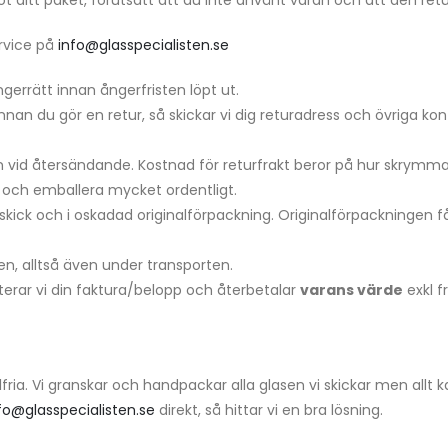
rvice på
info@glasspecialisten.se
gerrätt innan ångerfristen löpt ut.
nnan du gör en retur, så skickar vi dig returadress och övriga ko
 vid återsändande. Kostnad för returfrakt beror på hur skrymman
g och emballera mycket ordentligt.
kick och i oskadad originalförpackning. Originalförpackningen 
gen, alltså även under transporten.
sterar vi din faktura/belopp och återbetalar
varans värde
exkl f
elfria. Vi granskar och handpackar alla glasen vi skickar men allt
fo@glasspecialisten.se
direkt, så hittar vi en bra lösning.