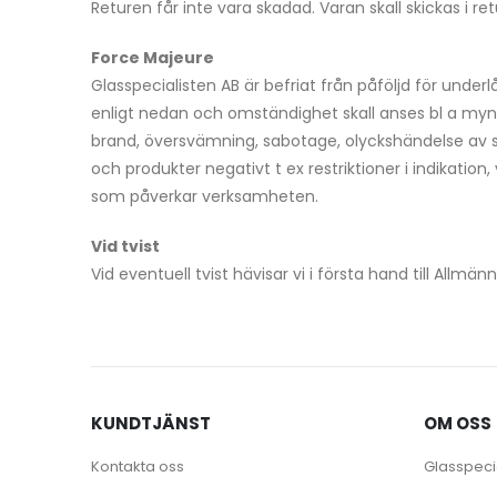
Returen får inte vara skadad. Varan skall skickas i ret
Force Majeure
Glasspecialisten AB är befriat från påföljd för under
enligt nedan och omständighet skall anses bl a mynd
brand, översvämning, sabotage, olyckshändelse av s
och produkter negativt t ex restriktioner i indikatio
som påverkar verksamheten.
Vid tvist
Vid eventuell tvist hävisar vi i första hand till 
KUNDTJÄNST
OM OSS
Kontakta oss
Glasspeci