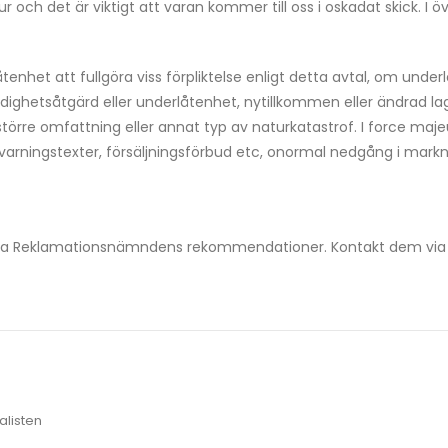
ur och det är viktigt att varan kommer till oss i oskadat skick. I 
låtenhet att fullgöra viss förpliktelse enligt detta avtal, om un
ighetsåtgärd eller underlåtenhet, nytillkommen eller ändrad lag
törre omfattning eller annat typ av naturkatastrof. I force m
n, varningstexter, försäljningsförbud etc, onormal nedgång i mark
Allmänna Reklamationsnämndens rekommendationer. Kontakt dem v
alisten