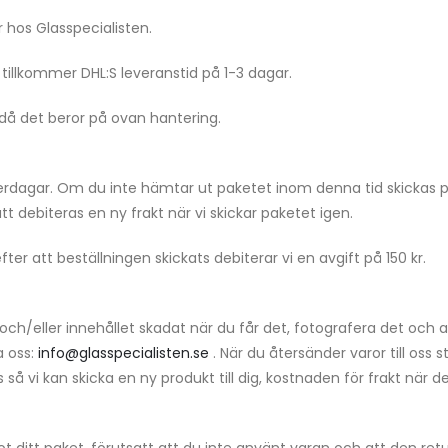
 hos Glasspecialisten.
tillkommer DHL:S leveranstid på 1-3 dagar.
m då det beror på ovan hantering.
derdagar. Om du inte hämtar ut paketet inom denna tid skickas pak
t debiteras en ny frakt när vi skickar paketet igen.
er att beställningen skickats debiterar vi en avgift på 150 kr.
och/eller innehållet skadat när du får det, fotografera det och a
a oss:
info@glasspecialisten.se
. När du återsänder varor till oss s
å vi kan skicka en ny produkt till dig, kostnaden för frakt när det 
 ditt paket, förutsatt att du inte använt varan och att den retur