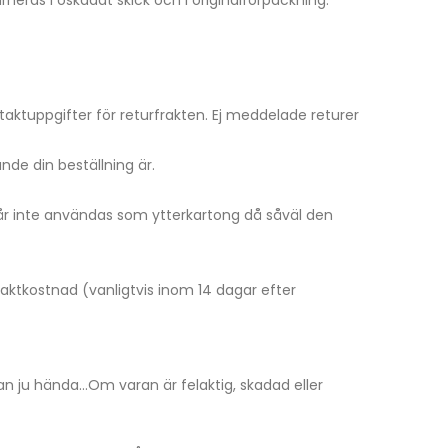
ntaktuppgifter för returfrakten. Ej meddelade returer
de din beställning är.
får inte användas som ytterkartong då såväl den
raktkostnad (vanligtvis inom 14 dagar efter
 kan ju hända…Om varan är felaktig, skadad eller