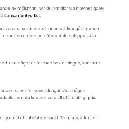
nande av målsman. När du handlar via internet gäller
 på
Konsumentverket.
bort varor ur sortimentet innan ett köp gått igenom.
att annullera ordern och återbetala beloppet. Alla
stnad. Om något är fel med beställningen, kontakta
rar oss rätten för prisändringar utan någon
elas om du köpt en vara till ett felaktigt pris.
en garanti att alla bilder exakt återger produktens