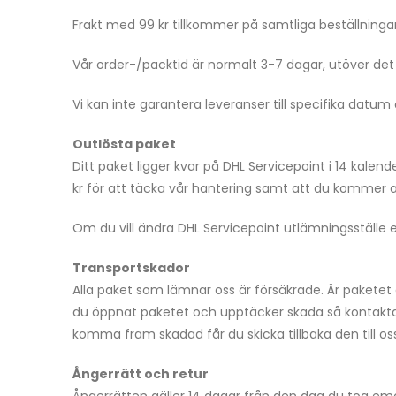
Frakt med 99 kr tillkommer på samtliga beställningar
Vår order-/packtid är normalt 3-7 dagar, utöver det 
Vi kan inte garantera leveranser till specifika datu
Outlösta paket
Ditt paket ligger kvar på DHL Servicepoint i 14 kalen
kr för att täcka vår hantering samt att du kommer at
Om du vill ändra DHL Servicepoint utlämningsställe eft
Transportskador
Alla paket som lämnar oss är försäkrade. Är paketet 
du öppnat paketet och upptäcker skada så kontakt
komma fram skadad får du skicka tillbaka den till oss s
Ångerrätt och retur
Ångerrätten gäller 14 dagar från den dag du tog emot