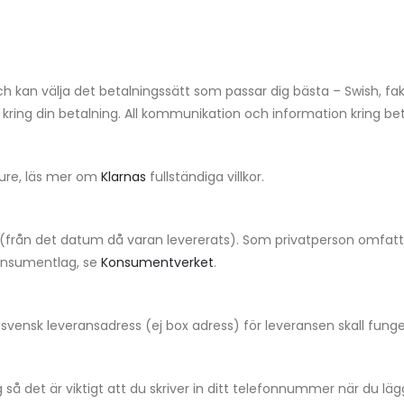
 och kan välja det betalningssätt som passar dig bästa – Swish, f
ring din betalning. All kommunikation och information kring betal
cure, läs mer om
Klarnas
fullständiga villkor.
av (från det datum då varan levererats). Som privatperson omfat
 konsumentlag, se
Konsumentverket
.
vensk leveransadress (ej box adress) för leveransen skall funge
äg så det är viktigt att du skriver in ditt telefonnummer när du lä