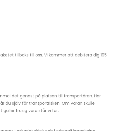
etet tillbaks till oss. Vi kommer att debitera dig 195
nmäl det genast på platsen till transportören. Har
tår du själv för transportrisken. Om varan skulle
gäller trasig vara står vi för.
neras i oskadat skick och i originalförpackning.