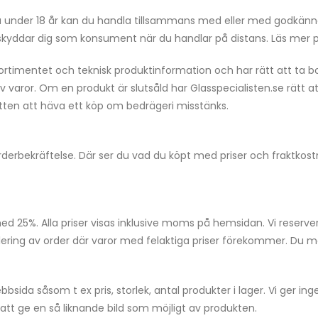
r du under 18 år kan du handla tillsammans med eller med godkän
kyddar dig som konsument när du handlar på distans. Läs mer
 sortimentet och teknisk produktinformation och har rätt att ta 
 av varor. Om en produkt är slutsåld har Glasspecialisten.se rätt 
 rätten att häva ett köp om bedrägeri misstänks.
 orderbekräftelse. Där ser du vad du köpt med priser och fraktko
med 25%. Alla priser visas inklusive moms på hemsidan. Vi reserve
ering av order där varor med felaktiga priser förekommer. Du medd
bsida såsom t ex pris, storlek, antal produkter i lager. Vi ger ing
r att ge en så liknande bild som möjligt av produkten.