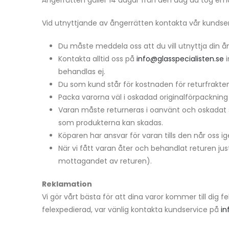
Vid utnyttjande av ångerrätten kontakta vår kundse
Du måste meddela oss att du vill utnyttja din ån
Kontakta alltid oss på
info@glasspecialisten.se
i
behandlas ej.
Du som kund står för kostnaden för returfrakten
Packa varorna väl i oskadad originalförpacknin
Varan måste returneras i oanvänt och oskadat s
som produkterna kan skadas.
Köparen har ansvar för varan tills den når oss i
När vi fått varan åter och behandlat returen ju
mottagandet av returen).
Reklamation
Vi gör vårt bästa för att dina varor kommer till dig f
felexpedierad, var vänlig kontakta kundservice på
in