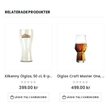
RELATERADE PRODUKTER
Kilkenny Ölglas, 50 cl, 6-pack
Ölglas Craft Master One, 40 cl, 6-pack
0
out of 5
0
out of 5
399.00
kr
499.00
kr
LÄGG TILL I VARUKORG
LÄGG TILL I VARUKORG