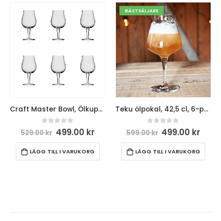
BÄSTSÄLJARE
Craft Master Bowl, Ölkupa på fot (6-pack) 37,5 cl
Teku ölpokal, 42,5 cl, 6-pack
0
out of 5
0
out of 5
499.00
kr
499.00
kr
529.00
kr
599.00
kr
LÄGG TILL I VARUKORG
LÄGG TILL I VARUKORG