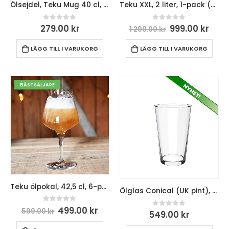
Ölsejdel, Teku Mug 40 cl, 2-pack
Teku XXL, 2 liter, 1-pack (Begränsad upplaga)
0
out of 5
0
out of 5
279.00
kr
999.00
kr
1 299.00
kr
LÄGG TILL I VARUKORG
LÄGG TILL I VARUKORG
BÄSTSÄLJARE
Teku ölpokal, 42,5 cl, 6-pack
Ölglas Conical (UK pint), 6-pack, 56,8 cl
0
out of 5
499.00
kr
599.00
kr
0
out of 5
549.00
kr