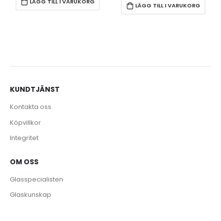
LÄGG TILL I VARUKORG
LÄGG TILL I VARUKORG
KUNDTJÄNST
Kontakta oss
Köpvillkor
Integritet
OM OSS
Glasspecialisten
Glaskunskap