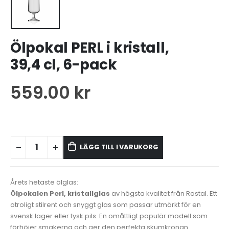
Ölpokal PERL i kristall,
39,4 cl, 6-pack
559.00
kr
LÄGG TILL I VARUKORG
Årets hetaste ölglas:
Ölpokalen Perl, kristallglas
av högsta kvalitet från Rastal. Ett
otroligt stilrent och snyggt glas som passar utmärkt för en
svensk lager eller tysk pils. En omåttligt populär modell som
förhöjer smakerna och ger den perfekta skumkronan.