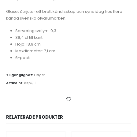
Glaset åtnjuter ett brett kändisskap och syns idag hos flera
kända svenska ölvarumärken.
Serveringsvolym: 0,3
39,4 cl till kant
Höjd: 18,9 cm
Maxdiameter: 7,1 cm
6-pack
Tillgänglighet:
I lager
Artikelnr:
8spQ-1
RELATERADE PRODUKTER