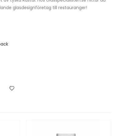
dande glasdesignföretag till restauranger!
pack