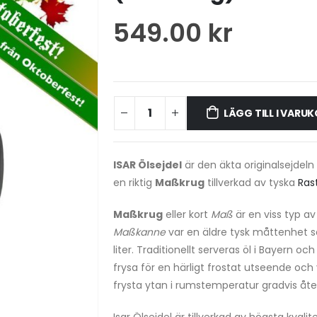
549.00
kr
LÄGG TILL I VARU
ISAR Ölsejdel
är den äkta originalsejde
en riktig
Ma
ßkrug
tillverkad av tyska
Ras
Maßkrug
eller kort
Maß
är en viss typ a
Maßkanne
var en äldre tysk måttenhet s
liter. Traditionellt serveras öl i Bayern och
frysa för en härligt frostat utseende och v
frysta ytan i rumstemperatur gradvis återg
Isar Ölsejdel är tillverkad av högsta kvali