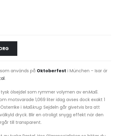
KORG
ln som används på
Oktoberfest
i München – Isar är
tal
.
v tysk ölsejdel som rymmer volymen av en
Maß
.
om motsvarade 1,069 liter idag avses dock exakt 1
 Österrike i
Maßkrug
. Sejdeln går givetvis bra att
älkyld dryck. Blir en otroligt snygg effekt när den
år till transparent.
tet av tyska Rastal. Hos Glasspecialisten.se hittar du