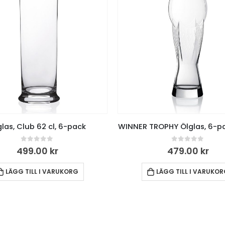
las, Club 62 cl, 6-pack
WINNER TROPHY Ölglas, 6-pa
0
out of 5
0
out of 5
499.00
kr
479.00
kr
LÄGG TILL I VARUKORG
LÄGG TILL I VARUKO