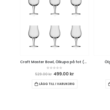
Craft Master Bowl, Ölkupa på fot (6-pack) 37,5 cl
Ölg
0
out of 5
499.00
kr
529.00
kr
LÄGG TILL I VARUKORG