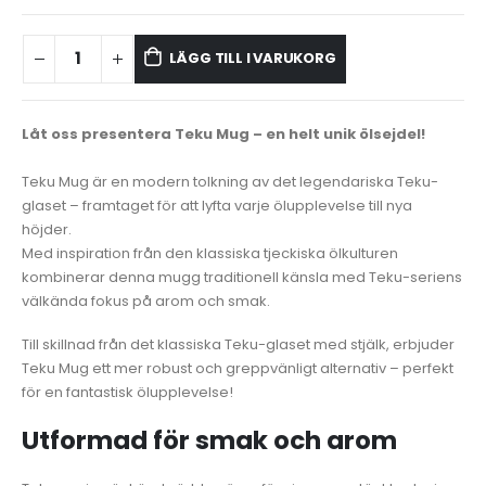
LÄGG TILL I VARUKORG
Låt oss presentera Teku Mug – en helt unik ölsejdel!
Teku Mug är en modern tolkning av det legendariska Teku-
glaset – framtaget för att lyfta varje ölupplevelse till nya
höjder.
Med inspiration från den klassiska tjeckiska ölkulturen
kombinerar denna mugg traditionell känsla med Teku-seriens
välkända fokus på arom och smak.
Till skillnad från det klassiska Teku-glaset med stjälk, erbjuder
Teku Mug ett mer robust och greppvänligt alternativ – perfekt
för en fantastisk ölupplevelse!
Utformad för smak och arom