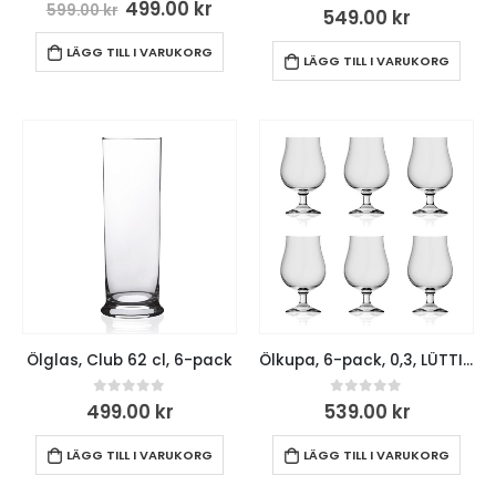
0
out of 5
499.00
kr
599.00
kr
0
out of 5
549.00
kr
LÄGG TILL I VARUKORG
LÄGG TILL I VARUKORG
Ölglas, Club 62 cl, 6-pack
Ölkupa, 6-pack, 0,3, LÜTTICH ölprovarglas
0
out of 5
0
out of 5
499.00
kr
539.00
kr
LÄGG TILL I VARUKORG
LÄGG TILL I VARUKORG