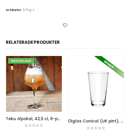
Artikelnr:
5TVg-1
RELATERADE PRODUKTER
BÄSTSÄLJARE
Teku ölpokal, 42,5 cl, 6-pack
Ölglas Conical (UK pint), 6-pack, 56,8 cl