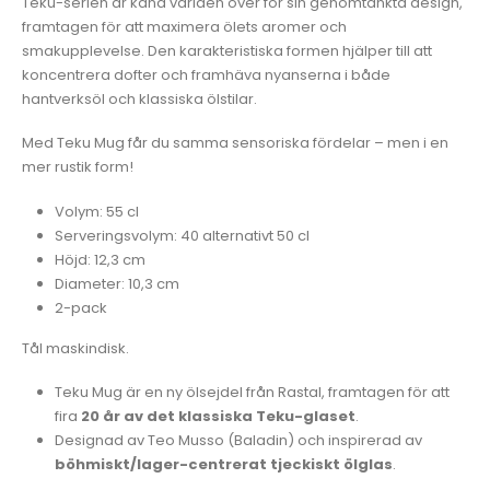
Teku-serien är känd världen över för sin genomtänkta design,
framtagen för att maximera ölets aromer och
smakupplevelse. Den karakteristiska formen hjälper till att
koncentrera dofter och framhäva nyanserna i både
hantverksöl och klassiska ölstilar.
Med Teku Mug får du samma sensoriska fördelar – men i en
mer rustik form!
Volym: 55 cl
Serveringsvolym: 40 alternativt 50 cl
Höjd: 12,3 cm
Diameter: 10,3 cm
2-pack
Tål maskindisk.
Teku Mug är en ny ölsejdel från Rastal, framtagen för att
fira
20 år av det klassiska Teku-glaset
.
Designad av Teo Musso (Baladin) och inspirerad av
böhmiskt/lager-centrerat tjeckiskt ölglas
.