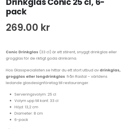
Drinkglas Conic 25 cl, 6-
pack
269.00
kr
Conic Drinkglas
(33 cl) är ett stilrent, snyggt drinkglas eller
grogglas för de riktigt goda drinkarna.
Hos Glasspecialisten.se hittar du ett stort utbud av
drinkglas,
grogglas eller longdrinkglas
från Rastal – världens
ledande glasdesignföretag till restauranger.
Serveringsvolym: 25 cl
Volym upp till kant: 33 cl
Höjd: 13,2 cm
Diameter: 8 cm
6-pack