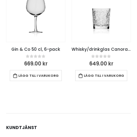
Gin & Co 50 cl, 6-pack
Whisky/drinkglas Canora 30 cl, 6-pack
0
out of 5
0
out of 5
669.00
kr
649.00
kr
LÄGG TILL I VARUKORG
LÄGG TILL I VARUKORG
KUNDTJÄNST