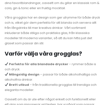
dina favoritblandningar, oavsett om du gillar en klassisk rom &
cola, gin & tonic eller en fruktig mocktail.
Våra grogglas har en design som ger utrymme för både dryck
och is, vilket gör dem perfekta för att blanda och servera allt
från långdrinks till mer kreativa drinkar. Vårt sortiment
inkluderar både stiliga och praktiska glas, från klassiska
modeller till moderna varianter, så att du kan hitta just det
glaset som passar din stil.
Varför välja våra grogglas?
Perfekta för alla blandade drycker
– rymmer både is
och dryck.
Mångsidig design
– passar för både alkoholhaltiga och
alkoholfria drinkar.
Brett utbud
– från traditionella grogglas till trendiga och
eleganta modeller.
Oavsett om du är ute efter något enkelt och funktionellt eller
ett glas som imponerar vid festen, har vi något som passar.