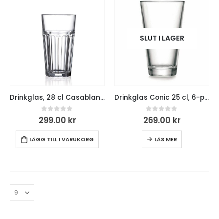
SLUT I LAGER
Drinkglas, 28 cl Casablanca, 6-pack
Drinkglas Conic 25 cl, 6-pack
0
out of 5
0
out of 5
299.00
kr
269.00
kr
LÄGG TILL I VARUKORG
LÄS MER