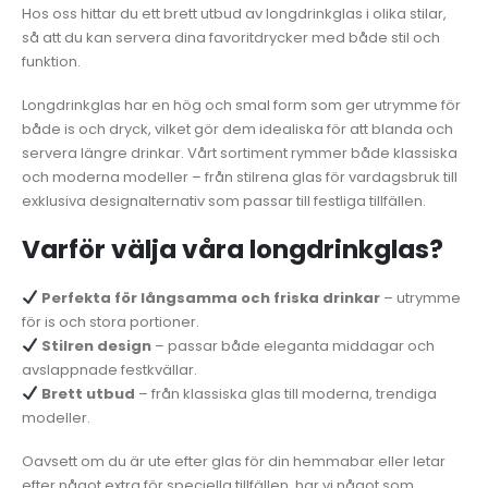
Hos oss hittar du ett brett utbud av longdrinkglas i olika stilar,
så att du kan servera dina favoritdrycker med både stil och
funktion.
Longdrinkglas har en hög och smal form som ger utrymme för
både is och dryck, vilket gör dem idealiska för att blanda och
servera längre drinkar. Vårt sortiment rymmer både klassiska
och moderna modeller – från stilrena glas för vardagsbruk till
exklusiva designalternativ som passar till festliga tillfällen.
Varför välja våra longdrinkglas?
Perfekta för långsamma och friska drinkar
– utrymme
för is och stora portioner.
Stilren design
– passar både eleganta middagar och
avslappnade festkvällar.
Brett utbud
– från klassiska glas till moderna, trendiga
modeller.
Oavsett om du är ute efter glas för din hemmabar eller letar
efter något extra för speciella tillfällen, har vi något som