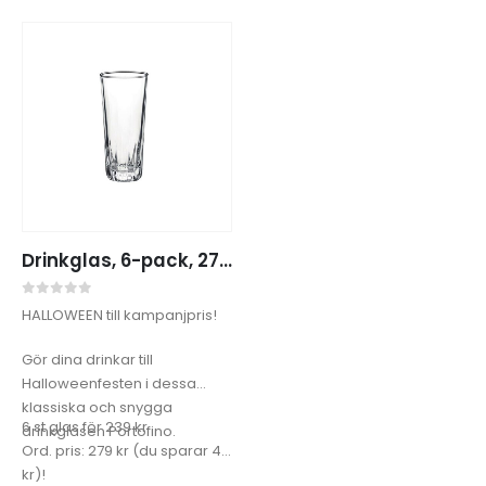
Drinkglas, 6-pack, 27 cl, PORTOFINO
0
out of 5
HALLOWEEN till kampanjpris!
Gör dina drinkar till
Halloweenfesten i dessa
klassiska och snygga
6 st glas för 239 kr
drinkglasen Portofino.
Ord. pris: 279 kr (du sparar 40
kr)!