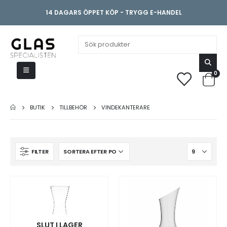
14 DAGARS ÖPPET KÖP - TRYGG E-HANDEL
0
BUTIK
TILLBEHÖR
VINDEKANTERARE
FILTER
e
SLUT I LAGER