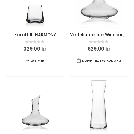
Karaff 1L, HARMONY
Vindekanterare Winebar, 1 L
0
out of 5
0
out of 5
329.00
kr
629.00
kr
LÄS MER
LÄGG TILL I VARUKORG