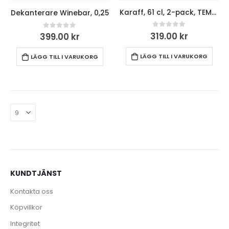
Karaff, 61 cl, 2-pack, TEMPO
Dekanterare Winebar, 0,25
0
out of 5
319.00
kr
0
out of 5
399.00
kr
LÄGG TILL I VARUKORG
LÄGG TILL I VARUKORG
KUNDTJÄNST
Kontakta oss
Köpvillkor
Integritet