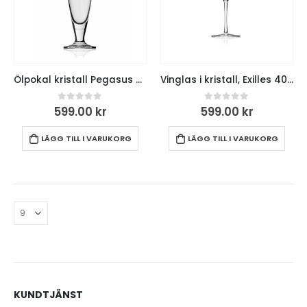
Ölpokal kristall Pegasus 40 cl, 6-pack
Vinglas i kristall, Exilles 40 cl, 6-pack
0
out of 5
0
out of 5
599.00
kr
599.00
kr
LÄGG TILL I VARUKORG
LÄGG TILL I VARUKORG
KUNDTJÄNST