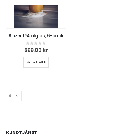
Binzer IPA ölglas, 6-pack
0
out of 5
599.00
kr
LÄS MER
KUNDTJÄNST