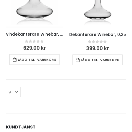
Vindekanterare Winebar, 1 L
Dekanterare Winebar, 0,25
0
out of 5
629.00
kr
0
out of 5
399.00
kr
LÄGG TILL I VARUKORG
LÄGG TILL I VARUKORG
KUNDTJÄNST