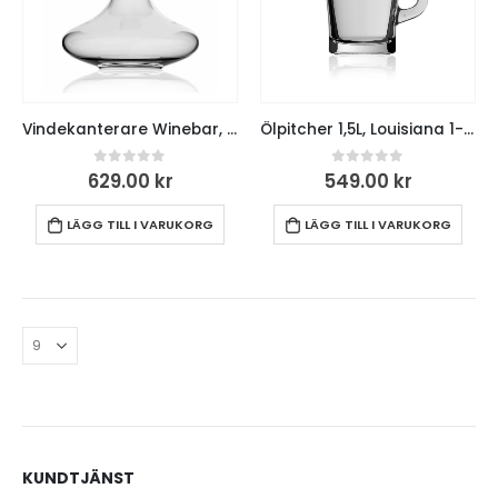
Vindekanterare Winebar, 1 L
Ölpitcher 1,5L, Louisiana 1-pack
0
out of 5
0
out of 5
629.00
kr
549.00
kr
LÄGG TILL I VARUKORG
LÄGG TILL I VARUKORG
KUNDTJÄNST