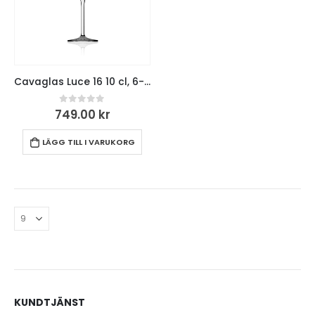
Cavaglas Luce 16 10 cl, 6-pack
0
out of 5
749.00
kr
LÄGG TILL I VARUKORG
KUNDTJÄNST