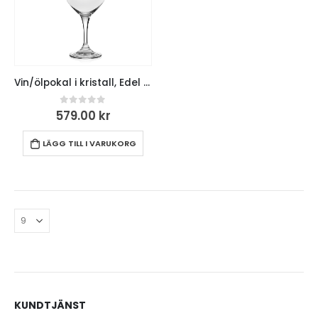
Vin/ölpokal i kristall, Edel 40cl, 6-pack
0
out of 5
579.00
kr
LÄGG TILL I VARUKORG
KUNDTJÄNST