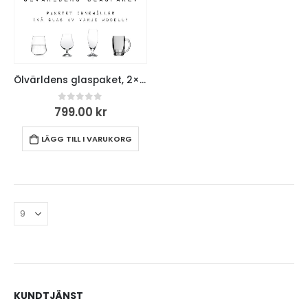
Ölvärldens glaspaket, 2×4 ölglas
0
out of 5
799.00
kr
LÄGG TILL I VARUKORG
KUNDTJÄNST