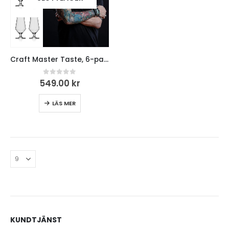
Craft Master Taste, 6-pack, 19 cl inkl. Stora Romboken Signerad
0
out of 5
549.00
kr
LÄS MER
KUNDTJÄNST